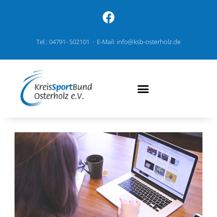
Tel.: 04791- 502101 · E-Mail: info@ksb-osterholz.de