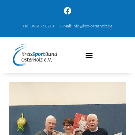
Tel.: 04791- 502101 · E-Mail: info@ksb-osterholz.de