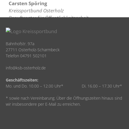
Carsten Spöring
Kreissportbund Osterholz
Beauftragter für Öffentlichkeitsarbeit
Bahnhofstr. 97a
27711 Osterholz-Scharmbeck
Telefon 04791 502101
info@ksb-osterholz.de
Geschäftszeiten:
Mo. und Do. 10.00 – 12.00 Uhr* Di. 16.00 – 17.30 Uhr*
* sowie nach Vereinbarung. Über die Öffnungszeiten hinaus sind
wir insbesondere per E-Mail zu erreichen.