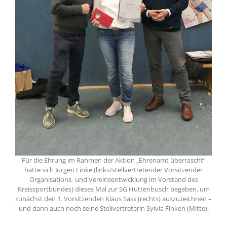
Für die Ehrung im Rahmen der Aktion „Ehrenamt überrascht“
hatte sich Jürgen Linke (links/stellvertretender Vorsitzender
Organisations- und Vereinsentwicklung im Vorstand des
Kreissportbundes) dieses Mal zur SG Hüttenbusch begeben, um
zunächst den 1. Vorsitzenden Klaus Sass (rechts) auszuzeichnen –
und dann auch noch seine Stellvertreterin Sylvia Finken (Mitte).