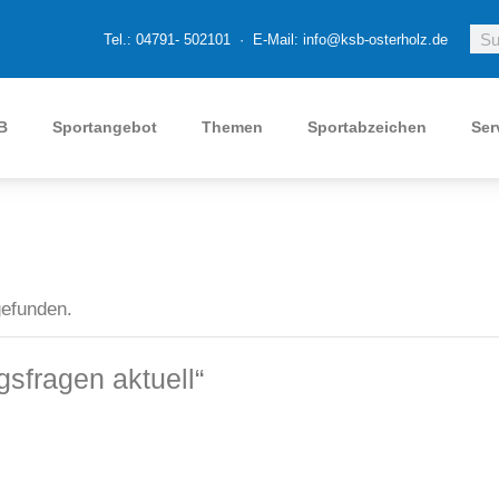
Tel.: 04791- 502101 · E-Mail: info@ksb-osterholz.de
B
Sportangebot
Themen
Sportabzeichen
Ser
gefunden.
sfragen aktuell“