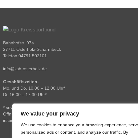
Bahnhofstr. 97a
27711 Osterholz-Scharmbeck
Telefon 04791 502101
info@ksb-osterholz.de
Geschäftszeiten:
Mo. und Do. 10.00 – 12.00 Uhr*
Di. 16.00 – 17.30 Uhr*
* sowie nach Vereinbarung. Über die
We value your privacy
Öffnungszeiten hinaus sind wir
insbesondere per E-Mail zu erreichen.
We use cookies to enhance your browsing experience, serv
personalized ads or content, and analyze our traffic. By