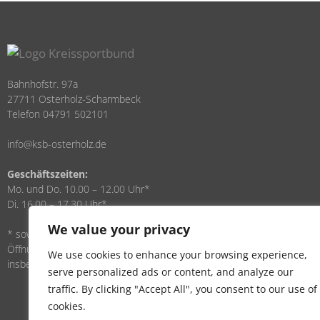
Bahnhofstr. 97a
27711 Osterholz-Scharmbeck
Telefon 04791 502101
info@ksb-osterholz.de
Geschäftszeiten:
Mo. und Do. 10.00 – 12.00 Uhr*
Di. 16.00 – 17.30 Uhr*
We value your privacy
* sowie nach Vereinbarung. Über die
Öffnungszeiten hinaus sind wir
We use cookies to enhance your browsing experience,
insbesondere per E-Mail zu erreichen.
serve personalized ads or content, and analyze our
traffic. By clicking "Accept All", you consent to our use of
cookies.