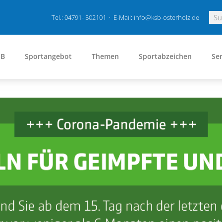
Tel.: 04791- 502101 · E-Mail: info@ksb-osterholz.de
SB
Sportangebot
Themen
Sportabzeichen
Ser