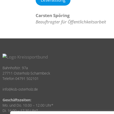
Carsten Spöring
Beauftragter für Öffentlichkeitsarbeit
Bahnhofstr. 97a
27711 Osterholz-Scharmbeck
Telefon 04791 502101
info@ksb-osterholz.de
Geschäftszeiten:
Mo. und Do. 10.00 – 12.00 Uhr*
Di. 16.00 – 17.30 Uhr*