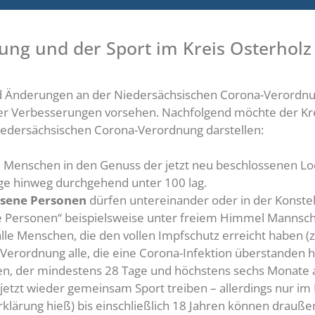
ng und der Sport im Kreis Osterholz
d Änderungen an der Niedersächsischen Corona-Verordnung
eder Verbesserungen vorsehen. Nachfolgend möchte der Kr
Niedersächsischen Corona-Verordnung darstellen:
enschen in den Genuss der jetzt neu beschlossenen Loc
ge hinweg durchgehend unter 100 lag.
esene Personen
dürfen untereinander oder in der Konstel
 Personen“ beispielsweise unter freiem Himmel Mannscha
lle Menschen, die den vollen Impfschutz erreicht haben (z
 Verordnung alle, die eine Corona-Infektion überstanden 
, der mindestens 28 Tage und höchstens sechs Monate alt
jetzt wieder gemeinsam Sport treiben – allerdings nur im 
eerklärung hieß) bis einschließlich 18 Jahren können drau