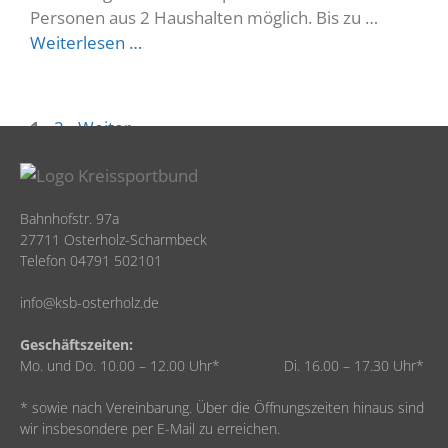
Personen aus 2 Haushalten möglich. Bis zu …
Weiterlesen …
1
2
Weiter
→
Bahnhofstr. 97a
27711 Osterholz-Scharmbeck
Telefon 04791 502101
info@ksb-osterholz.de
Geschäftszeiten:
Mo. und Do. 10.00 – 12.00 Uhr* Di. 16.00 – 17.30 Uhr*
* sowie nach Vereinbarung. Über die Öffnungszeiten hinaus sind
wir insbesondere per E-Mail zu erreichen.