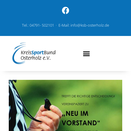
Tel.: 04791- 502101 · E-Mail: info@ksb-osterholz.de