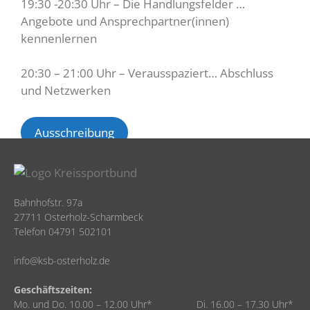
19:30 -20:30 Uhr – Die Handlungsfelder …
Angebote und Ansprechpartner(innen)
kennenlernen
20:30 – 21:00 Uhr – Verausspaziert… Abschluss
und Netzwerken
Ausschreibung
Bahnhofstr. 97a
27711 Osterholz-Scharmbeck
Telefon 04791 502101
info@ksb-osterholz.de
Geschäftszeiten:
Mo. und Do. 10.00 – 12.00 Uhr* Di. 16.00 – 17.30 Uhr*