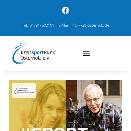
Tel.: 04791- 502101 · E-Mail: info@ksb-osterholz.de