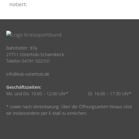
notiert:
Bahnhofstr. 97a
27711 Osterholz-Scharmbeck
Telefon 04791 502101
info@ksb-osterholz.de
Geschäftszeiten:
Mo. und Do. 10.00 – 12.00 Uhr* Di. 16.00 – 17.30 Uhr*
* sowie nach Vereinbarung. Über die Öffnungszeiten hinaus sind
wir insbesondere per E-Mail zu erreichen.