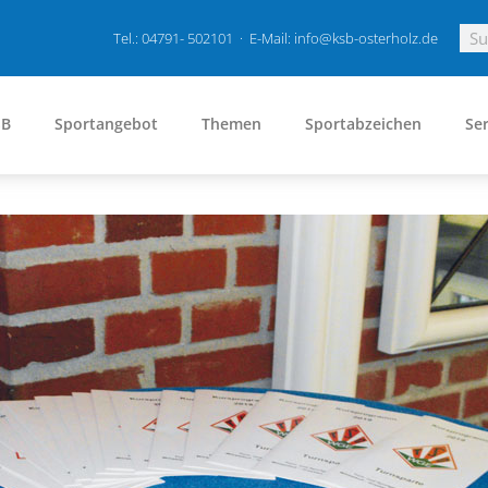
Tel.: 04791- 502101 · E-Mail: info@ksb-osterholz.de
SB
Sportangebot
Themen
Sportabzeichen
Ser