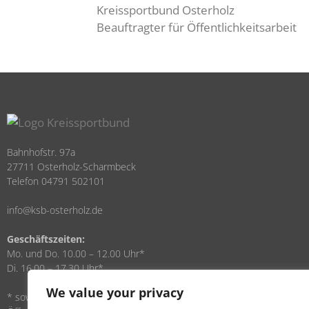
Kreissportbund Osterholz
Beauftragter für Öffentlichkeitsarbeit
Bahnhofstr. 97a
27711 Osterholz-Scharmbeck
Telefon 04791 502101
info@ksb-osterholz.de
Geschäftszeiten:
Mo. und Do. 10.00 – 12.00 Uhr*
Di. 16.00 – 17.30 Uhr*
We value your privacy
* sowie nach Vereinbarung. Über die