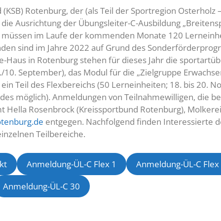
d (KSB) Rotenburg, der (als Teil der Sportregion Osterholz
 die Ausrichtung der Übungsleiter-C-Ausbildung „Breitens
nen müssen im Laufe der kommenden Monate 120 Lerneinhei
enden sind im Jahre 2022 auf Grund des Sonderförderpro
e-Haus in Rotenburg stehen für dieses Jahr die sportartüb
/10. September), das Modul für die „Zielgruppe Erwachsen
ein Teil des Flexbereichs (50 Lerneinheiten; 18. bis 20. 
es möglich). Anmeldungen von Teilnahmewilligen, die ber
 Hella Rosenbrock (Kreissportbund Rotenburg), Molkerei
tenburg.de
entgegen. Nachfolgend finden Interessierte d
inzelnen Teilbereiche.
kt
Anmeldung-ÜL-C Flex 1
Anmeldung-ÜL-C Flex
Anmeldung-ÜL-C 30