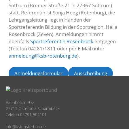
Sottrum (Bremer Straße 21 in 27367 Sottrum)
statt. Referentin ist Sonja Heeg (Rotenburg), die
Lehrgangsleitung liegt in Händen der
Sportreferentin Bildung in der Sportregion, Hella
Rosenbrock (Zeven). Anmeldungen nimmt
ebenfalls
Sportreferentin Rosenbrock
entgegen
(Telefon 04281/1811 oder per E-Mail unter
anmeldung@ksb-rotenburg.de
).
Anmeldungsformular
Ausschreibung
Bahnhofstr. 97a
27711 Osterholz-Scharmbeck
Telefon 04791 502101
info@ksb-osterholz.de