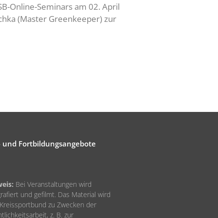
B-Online-Seminars am 02. April
schka (Master Greenkeeper) zur
- und Fortbildungsangebote
eis:
Bei Veranstaltungen wird
rafiert und gefilmt. Das Material wird
Kreissportbund zu Zwecken der
tlichkeitsarbeit, z. B. zur