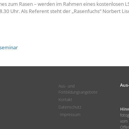
ches zum Rasen – werden im Rahmen eines kostenlosen LS
.30 Uhr. Als Referent steht der „Rasenfuchs“ Norbert Li
nseminar
Aus
Aus- und
Fortbildungsangebote
Kontakt
Datenschutz
Hinw
Impressum
fotog
vom 
Öffen