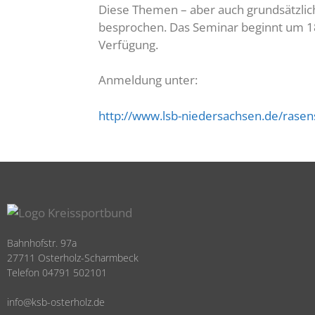
Diese Themen – aber auch grundsätzli
besprochen. Das Seminar beginnt um 18
Verfügung.
Anmeldung unter:
http://www.lsb-niedersachsen.de/rase
Bahnhofstr. 97a
27711 Osterholz-Scharmbeck
Telefon 04791 502101
info@ksb-osterholz.de