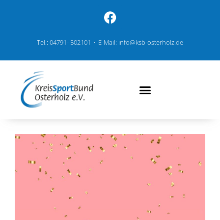
Tel.: 04791- 502101 · E-Mail: info@ksb-osterholz.de