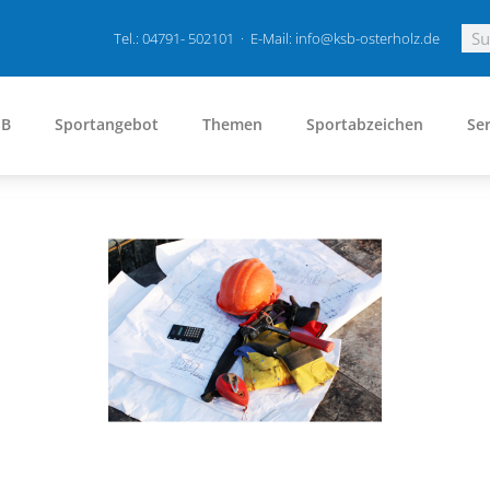
Tel.: 04791- 502101 · E-Mail: info@ksb-osterholz.de
SB
Sportangebot
Themen
Sportabzeichen
Ser