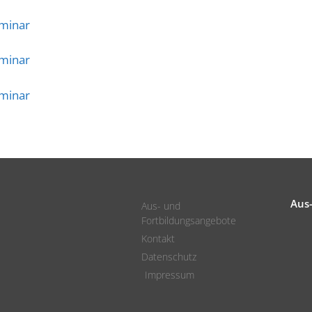
eminar
eminar
eminar
Aus
Aus- und
Fortbildungsangebote
Kontakt
Datenschutz
Impressum