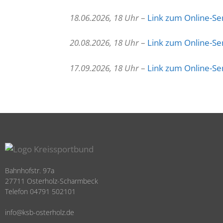
18.06.2026, 18 Uhr
–
Link zum Online-S
20.08.2026, 18 Uhr
–
Link zum Online-S
17.09.2026, 18 Uhr
–
Link zum Online-S
Bahnhofstr. 97a
27711 Osterholz-Scharmbeck
Telefon 04791 502101
info@ksb-osterholz.de