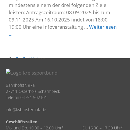
mindestens einem der drei folgenden Ziele
leisten: Antragszeitraum: 08.09.2025 bis zum
09.11.2025 Am 16.10.2025 findet von 18:00 –
19:00 Uhr eine Infoveranstaltung …
Weiterlesen
…
1
2
3
Weiter
→
Bahnhofstr. 97a
27711 Osterholz-Scharmbeck
Telefon 04791 502101
info@ksb-osterholz.de
Geschäftszeiten:
Mo. und Do. 10.00 – 12.00 Uhr* Di. 16.00 – 17.30 Uhr*