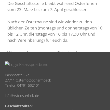
Die Geschäftsstelle bleibt während Osterferien
vom 23. März bis zum 7. April geschlossen.
Nach der Osterpause sind wir wieder zu den
üblichen Zeiten (montags und donnerstags von 10
bis 12 Uhr, dienstags von 16 bis 17.30 Uhr und
nach Vereinbarung) für euch da.
Wir wünschen erholsame Ostertage!
Bahnhofstr. 97a
27711 Osterholz-Scharmbeck
Telefon 04791 502101
info@ksb-osterholz.de
Geschäftszeiten: