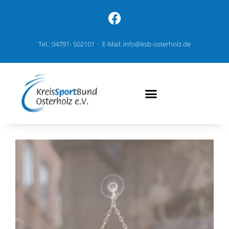
Tel.: 04791- 502101 · E-Mail: info@ksb-osterholz.de