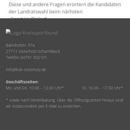
Diese und andere Fragen erörtern die Kandidaten
der Landratswahl beim nächsten
„Sport im Dialog“.
Bahnhofstr. 97a
27711 Osterholz-Scharmbeck
Telefon 04791 502101
info@ksb-osterholz.de
Geschäftszeiten:
Mo. und Do. 10.00 – 12.00 Uhr* Di. 16.00 – 17.30 Uhr*
* sowie nach Vereinbarung. Über die Öffnungszeiten hinaus sind
wir insbesondere per E-Mail zu erreichen.