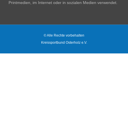
Printmedien, im Internet oder in sozialen Medien verwendet.
© Alle Rechte vorbehalten
Kreissportbund Osterholz e.V.