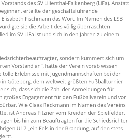
Vorstands des SV Lilienthal-Falkenberg (LiFa). Anstatt
eginnen, erteilte der geschäftsführende
, Elisabeth Fischmann das Wort. Im Namen des LSB
rdigte sie die Arbeit des völlig überraschten
lied im SV LiFa ist und sich in den Jahren zu einem
hiedsrichterbeauftragter, sondern kümmert sich um
rten Vorstand an“, hatte der Verein vorab wissen
le tolle Erlebnisse mit Jugendmannschaften bei der
 in Göteborg, dem weltweit größten Fußballturnier
r sich, dass sich die Zahl der Anmeldungen für
in großes Engagement für den Fußballverein und vor
h spürbar. Wie Claas Reckmann im Namen des Vereins
, ist Andreas Fitzner vom Kreiden der Spielfelder,
en bis hin zum Beauftragten für die Schiedsrichter
hrigen U17 „ein Fels in der Brandung, auf den stets
iert“.