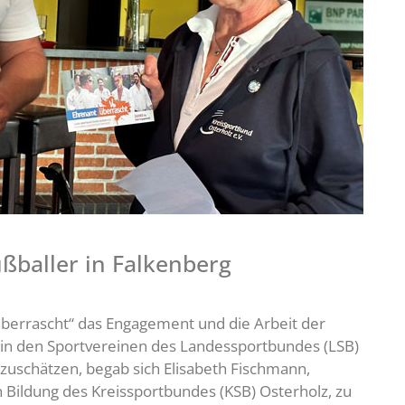
ßballer in Falkenberg
errascht“ das Engagement und die Arbeit der
n in den Sportvereinen des Landessportbundes (LSB)
uschätzen, begab sich Elisabeth Fischmann,
h Bildung des Kreissportbundes (KSB) Osterholz, zu