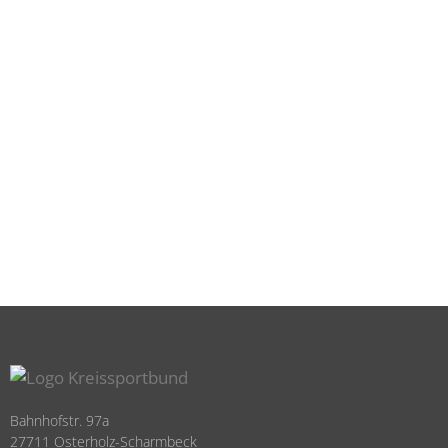
Bahnhofstr. 97a
27711 Osterholz-Scharmbeck