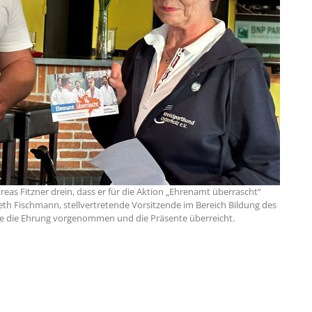
as Fitzner drein, dass er für die Aktion „Ehrenamt überrascht“
eth Fischmann, stellvertretende Vorsitzende im Bereich Bildung des
te die Ehrung vorgenommen und die Präsente überreicht.