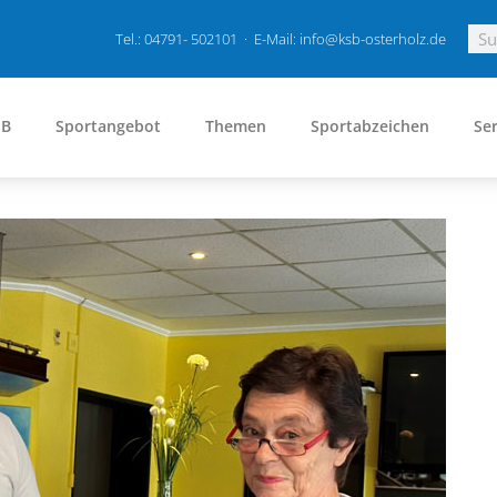
Tel.: 04791- 502101 · E-Mail: info@ksb-osterholz.de
SB
Sportangebot
Themen
Sportabzeichen
Ser