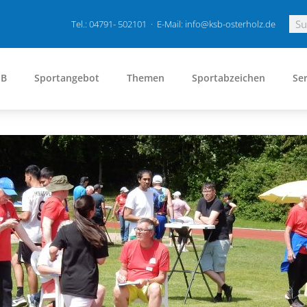
Tel.: 04791- 502101 · E-Mail: info@ksb-osterholz.de
SB
Sportangebot
Themen
Sportabzeichen
Ser