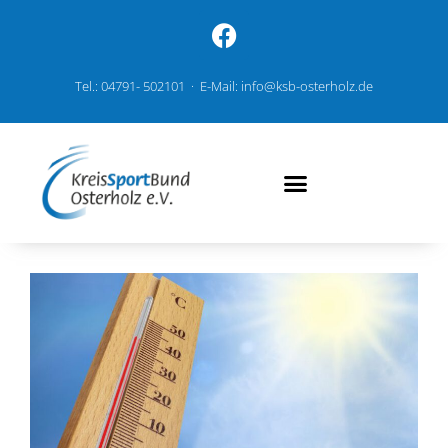
Tel.: 04791- 502101 · E-Mail: info@ksb-osterholz.de