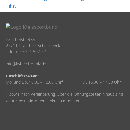
ihr
.
Bahnhofstr. 97a
27711 Osterholz-Scharmbeck
Telefon 04791 502101
info@ksb-osterholz.de
Geschäftszeiten:
Mo. und Do. 10.00 – 12.00 Uhr* Di. 16.00 – 17.30 Uhr*
* sowie nach Vereinbarung. Über die Öffnungszeiten hinaus sind
wir insbesondere per E-Mail zu erreichen.