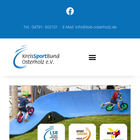
Tel.: 04791- 502101 · E-Mail: info@ksb-osterholz.de