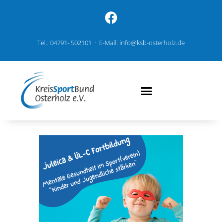
Tel.: 04791- 502101 · E-Mail: info@ksb-osterholz.de