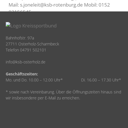
Mail: s.joneleit@ksb-rotenburg.de Mobil: 0152
03156545
Bahnhofstr. 97a
27711 Osterholz-Scharmbeck
Telefon 04791 502101
info@ksb-osterholz.de
Geschäftszeiten:
Mo. und Do. 10.00 – 12.00 Uhr* Di. 16.00 – 17.30 Uhr*
* sowie nach Vereinbarung. Über die Öffnungszeiten hinaus sind
wir insbesondere per E-Mail zu erreichen.