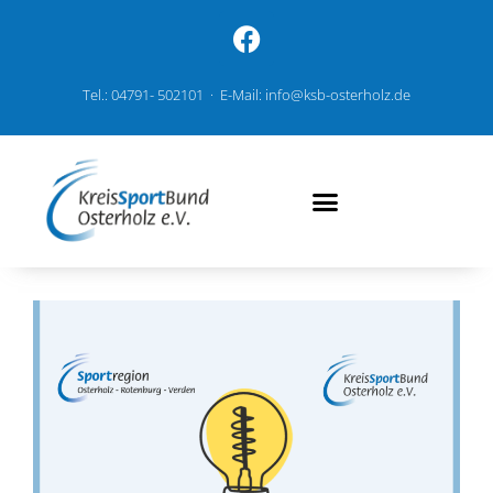
Tel.: 04791- 502101 · E-Mail: info@ksb-osterholz.de