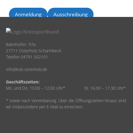
Anmeldung
Ausschreibung
Bahnhofstr. 97a
27711 Osterholz-Scharmbeck
Telefon 04791 502101
info@ksb-osterholz.de
Geschäftszeiten:
Mo. und Do. 10.00 – 12.00 Uhr* Di. 16.00 – 17.30 Uhr*
* sowie nach Vereinbarung. Über die Öffnungszeiten hinaus sind
wir insbesondere per E-Mail zu erreichen.