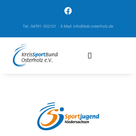
Tel.: 04791- 502101 · E-Mail: info@ksb-osterholz.de